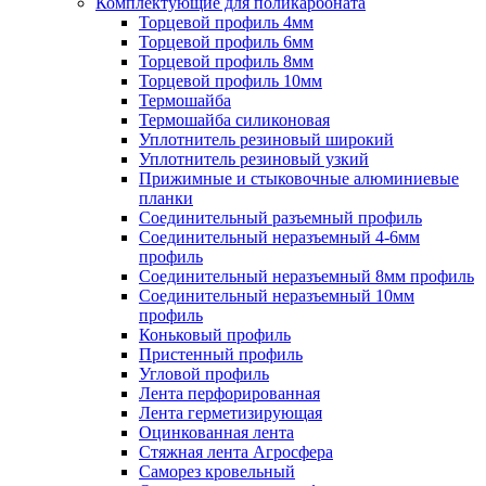
Комплектующие для поликарбоната
Торцевой профиль 4мм
Торцевой профиль 6мм
Торцевой профиль 8мм
Торцевой профиль 10мм
Термошайба
Термошайба силиконовая
Уплотнитель резиновый широкий
Уплотнитель резиновый узкий
Прижимные и стыковочные алюминиевые
планки
Соединительный разъемный профиль
Соединительный неразъемный 4-6мм
профиль
Соединительный неразъемный 8мм профиль
Соединительный неразъемный 10мм
профиль
Коньковый профиль
Пристенный профиль
Угловой профиль
Лента перфорированная
Лента герметизирующая
Оцинкованная лента
Стяжная лента Агросфера
Саморез кровельный