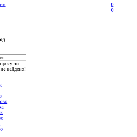
ин
0
0
од
апросу ни
 не найдено!
к
в
ово
ка
ск
во
о
но