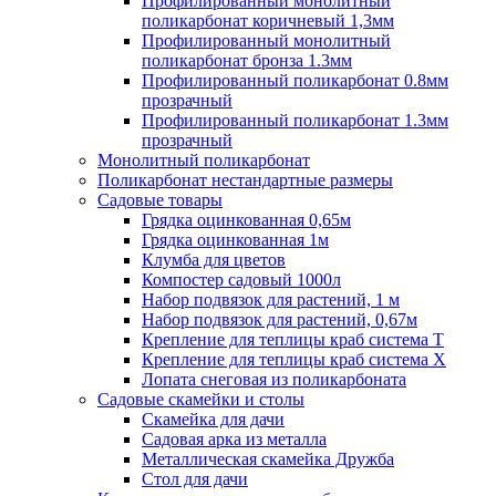
Профилированный монолитный
поликарбонат коричневый 1,3мм
Профилированный монолитный
поликарбонат бронза 1.3мм
Профилированный поликарбонат 0.8мм
прозрачный
Профилированный поликарбонат 1.3мм
прозрачный
Монолитный поликарбонат
Поликарбонат нестандартные размеры
Садовые товары
Грядка оцинкованная 0,65м
Грядка оцинкованная 1м
Клумба для цветов
Компостер садовый 1000л
Набор подвязок для растений, 1 м
Набор подвязок для растений, 0,67м
Крепление для теплицы краб система Т
Крепление для теплицы краб система Х
Лопата снеговая из поликарбоната
Садовые скамейки и столы
Скамейка для дачи
Садовая арка из металла
Металлическая скамейка Дружба
Стол для дачи