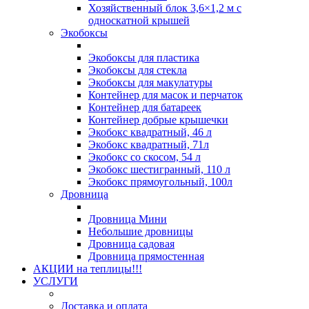
Хозяйственный блок 3,6×1,2 м с
односкатной крышей
Экобоксы
Экобоксы для пластика
Экобоксы для стекла
Экобоксы для макулатуры
Контейнер для масок и перчаток
Контейнер для батареек
Контейнер добрые крышечки
Экобокс квадратный, 46 л
Экобокс квадратный, 71л
Экобокс со скосом, 54 л
Экобокс шестигранный, 110 л
Экобокс прямоугольный, 100л
Дровница
Дровница Мини
Небольшие дровницы
Дровница садовая
Дровница прямостенная
АКЦИИ на теплицы!!!
УСЛУГИ
Доставка и оплата