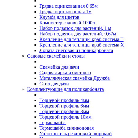
Грядка оцинкованная 0,65м
Грядка оцинкованная 1м
Клумба для цветов
Компостер садовый 1000л
Набор подвязок для растений, 1 м
Набор подвязок для растений, 0,67м
Крепление для теплицы краб система Т
Крепление для теплицы краб система Х
Лопата снеговая из поликарбоната
Садовые скамейки и столы
Скамейка для дачи
Садовая арка из металла
Металлическая скамейка Дружба
Стол для дачи
Комплектующие для поликарбоната
Торцевой профиль 4мм
Торцевой профиль 6мм
Торцевой профиль 8мм
Торцевой профиль 10мм
Термошайба
Термошайба силиконовая
Уплотнитель резиновый широкий