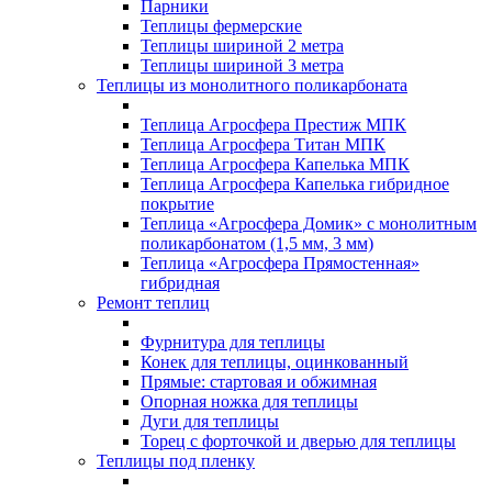
Парники
Теплицы фермерские
Теплицы шириной 2 метра
Теплицы шириной 3 метра
Теплицы из монолитного поликарбоната
Теплица Агросфера Престиж МПК
Теплица Агросфера Титан МПК
Теплица Агросфера Капелька МПК
Теплица Агросфера Капелька гибридное
покрытие
Теплица «Агросфера Домик» с монолитным
поликарбонатом (1,5 мм, 3 мм)
Теплица «Агросфера Прямостенная»
гибридная
Ремонт теплиц
Фурнитура для теплицы
Конек для теплицы, оцинкованный
Прямые: стартовая и обжимная
Опорная ножка для теплицы
Дуги для теплицы
Торец с форточкой и дверью для теплицы
Теплицы под пленку