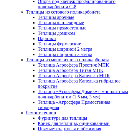
Опора под крепеж профилированного
поликарбоната С-8
Теплицы из сотового поликарбоната
Теплицы арочные
Теплицы каплевидные
Теплицы прямостенные
Теплицы домиком
Парники
Теплицы фермерские
Теплицы шириной 2 метра
Теплицы шириной 3 метра
Теплицы из монолитного поликарбоната
Теплица Агросфера Престиж МПК
Теплица Агросфера Титан МПК
Теплица Агросфера Капелька МПК
Теплица Агросфера Капелька гибридное
покрытие
Теплица «Агросфера Домик» с монолитным
поликарбонатом (1,5 мм, 3 мм)
Теплица «Агросфера Прямостенная»
гибридная
Ремонт теплиц
Фурнитура для теплицы
Конек для теплицы, оцинкованный
Прямые: стартовая и обжимная