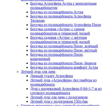
Беседка Агросфера Астра с монолитным
поликарбонатом
Беседка из поликарбоната Астра
Беседка из поликарбоната Агросфера
Тюльпан
Беседка из поликарбоната Агросфера Пион
Беседка садовая «Астра» с синим
поликарбонатом и террасной доской
Беседка садовая «Астра» с жёлтым
поликарбонатом и террасной доской
Беседка из поликарбоната Пион, зелёный
Беседка из поликарбоната Пион, жёлтый
Беседка из поликарбоната Пион,
коричневый
Беседка из поликарбоната Пион, бирюза
Беседка из поликарбоната комфорт Астра
Летний душ для дачи
Дачный туалет Агросфера
Летний душ «Агросфера» без тамбура из
поликарбоната
Душ с раздевалкой Агросфера 0,94×1,7 м из
сотового поликарбоната
Летний душ для дачи с подогревом
Летний душ с подогревом 150л бак
Готовые автонавесы под сотовый поликарбонат