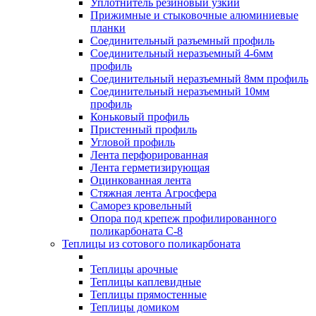
Уплотнитель резиновый узкий
Прижимные и стыковочные алюминиевые
планки
Соединительный разъемный профиль
Соединительный неразъемный 4-6мм
профиль
Соединительный неразъемный 8мм профиль
Соединительный неразъемный 10мм
профиль
Коньковый профиль
Пристенный профиль
Угловой профиль
Лента перфорированная
Лента герметизирующая
Оцинкованная лента
Стяжная лента Агросфера
Саморез кровельный
Опора под крепеж профилированного
поликарбоната С-8
Теплицы из сотового поликарбоната
Теплицы арочные
Теплицы каплевидные
Теплицы прямостенные
Теплицы домиком