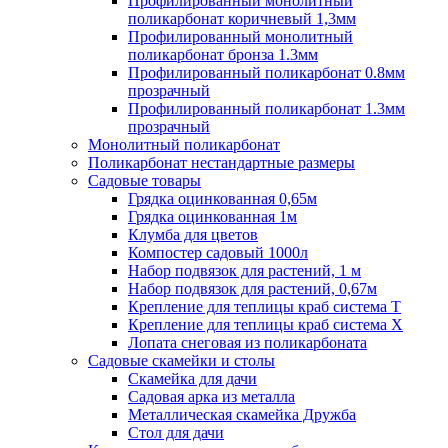
Профилированный монолитный
поликарбонат коричневый 1,3мм
Профилированный монолитный
поликарбонат бронза 1.3мм
Профилированный поликарбонат 0.8мм
прозрачный
Профилированный поликарбонат 1.3мм
прозрачный
Монолитный поликарбонат
Поликарбонат нестандартные размеры
Садовые товары
Грядка оцинкованная 0,65м
Грядка оцинкованная 1м
Клумба для цветов
Компостер садовый 1000л
Набор подвязок для растений, 1 м
Набор подвязок для растений, 0,67м
Крепление для теплицы краб система Т
Крепление для теплицы краб система Х
Лопата снеговая из поликарбоната
Садовые скамейки и столы
Скамейка для дачи
Садовая арка из металла
Металлическая скамейка Дружба
Стол для дачи