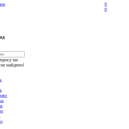
ин
0
0
од
апросу ни
 не найдено!
к
в
ово
ка
ск
во
о
но