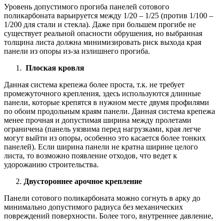
Уровень допустимого прогиба панелей сотового
поликарбоната варьируется между 1/20 – 1/25 (против 1/100 –
1/200 для стали и стекла). Даже при большем прогибе не
существует реальной опасности обрушения, но выбранная
толщина листа должна минимизировать риск выхода края
панели из опоры из-за излишнего прогиба.
Плоская кровля
Данная система крепежа более проста, т.к. не требует
промежуточного крепления, здесь используются длинные
панели, которые крепятся в нужном месте двумя профилями
по обоим продольным краям панели. Данная система крепежа
менее прочная и допустимая ширина между пролетами
ограничена (панель уязвима перед нагрузками, края легче
могут выйти из опоры, особенно это касается более тонких
панелей). Если ширина панели не кратна ширине целого
листа, то возможно появление отходов, что ведет к
удорожанию строительства.
Двустороннее арочное крепление
Панели сотового поликарбоната можно согнуть в арку до
минимально допустимого радиуса без механических
повреждений поверхности. Более того, внутреннее давление,