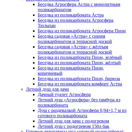
Беседка Агросфера Астра с монолитным
поликарбонатом
Беседка из поликарбоната Астра
Беседка из поликарбоната Агросфера
Тюльпан
Беседка из поликарбоната Агросфера Пион
Беседка садовая «Астра» с синим
поликарбонатом и террасной доской
Беседка садовая «Астра» с жёлтым
поликарбонатом и террасной доской
Беседка из поликарбоната Пион, зелёный
Беседка из поликарбоната Пион, жёлтый
Беседка из поликарбоната Пион,
коричневый
Беседка из поликарбоната Пион, бирюза
Беседка из поликарбоната комфорт Астра
Летний душ для дачи
Дачный туалет Агросфера
Летний душ «Агросфера» без тамбура из
поликарбоната
Душ с раздевалкой Агросфера 0,94×1,7 м из
сотового поликарбоната
Летний душ для дачи с подогревом
Летний душ с подогревом 150л бак
Готовые автонавесы под сотовый поликарбонат