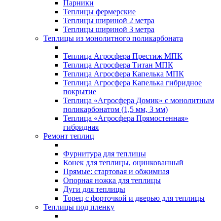
Парники
Теплицы фермерские
Теплицы шириной 2 метра
Теплицы шириной 3 метра
Теплицы из монолитного поликарбоната
Теплица Агросфера Престиж МПК
Теплица Агросфера Титан МПК
Теплица Агросфера Капелька МПК
Теплица Агросфера Капелька гибридное
покрытие
Теплица «Агросфера Домик» с монолитным
поликарбонатом (1,5 мм, 3 мм)
Теплица «Агросфера Прямостенная»
гибридная
Ремонт теплиц
Фурнитура для теплицы
Конек для теплицы, оцинкованный
Прямые: стартовая и обжимная
Опорная ножка для теплицы
Дуги для теплицы
Торец с форточкой и дверью для теплицы
Теплицы под пленку