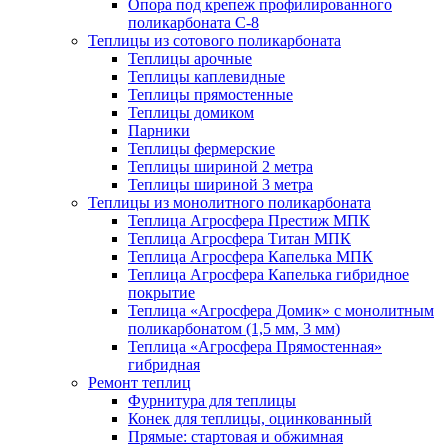
Опора под крепеж профилированного
поликарбоната С-8
Теплицы из сотового поликарбоната
Теплицы арочные
Теплицы каплевидные
Теплицы прямостенные
Теплицы домиком
Парники
Теплицы фермерские
Теплицы шириной 2 метра
Теплицы шириной 3 метра
Теплицы из монолитного поликарбоната
Теплица Агросфера Престиж МПК
Теплица Агросфера Титан МПК
Теплица Агросфера Капелька МПК
Теплица Агросфера Капелька гибридное
покрытие
Теплица «Агросфера Домик» с монолитным
поликарбонатом (1,5 мм, 3 мм)
Теплица «Агросфера Прямостенная»
гибридная
Ремонт теплиц
Фурнитура для теплицы
Конек для теплицы, оцинкованный
Прямые: стартовая и обжимная