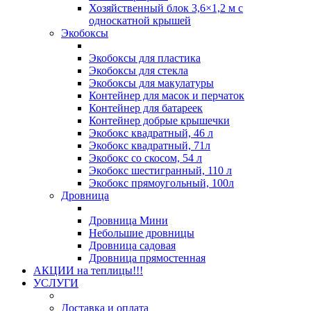
Хозяйственный блок 3,6×1,2 м с
односкатной крышей
Экобоксы
Экобоксы для пластика
Экобоксы для стекла
Экобоксы для макулатуры
Контейнер для масок и перчаток
Контейнер для батареек
Контейнер добрые крышечки
Экобокс квадратный, 46 л
Экобокс квадратный, 71л
Экобокс со скосом, 54 л
Экобокс шестигранный, 110 л
Экобокс прямоугольный, 100л
Дровница
Дровница Мини
Небольшие дровницы
Дровница садовая
Дровница прямостенная
АКЦИИ на теплицы!!!
УСЛУГИ
Доставка и оплата