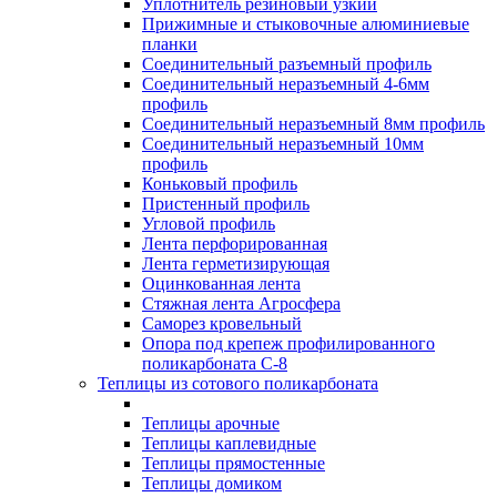
Уплотнитель резиновый узкий
Прижимные и стыковочные алюминиевые
планки
Соединительный разъемный профиль
Соединительный неразъемный 4-6мм
профиль
Соединительный неразъемный 8мм профиль
Соединительный неразъемный 10мм
профиль
Коньковый профиль
Пристенный профиль
Угловой профиль
Лента перфорированная
Лента герметизирующая
Оцинкованная лента
Стяжная лента Агросфера
Саморез кровельный
Опора под крепеж профилированного
поликарбоната С-8
Теплицы из сотового поликарбоната
Теплицы арочные
Теплицы каплевидные
Теплицы прямостенные
Теплицы домиком