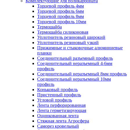
Комплектующие для поликарбоната
Торцевой профиль 4мм
Торцевой профиль 6мм
Торцевой профиль 8мм
Торцевой профиль 10мм
Термошайба
Термошайба силиконовая
Уплотнитель резиновый широкий
Уплотнитель резиновый узкий
Прижимные и стыковочные алюминиевые
планки
Соединительный разъемный профиль
Соединительный неразъемный 4-6мм
профиль
Соединительный неразъемный 8мм профиль
Соединительный неразъемный 10мм
профиль
Коньковый профиль
Пристенный профиль
Угловой профиль
Лента перфорированная
Лента герметизирующая
Оцинкованная лента
Стяжная лента Агросфера
Саморез кровельный