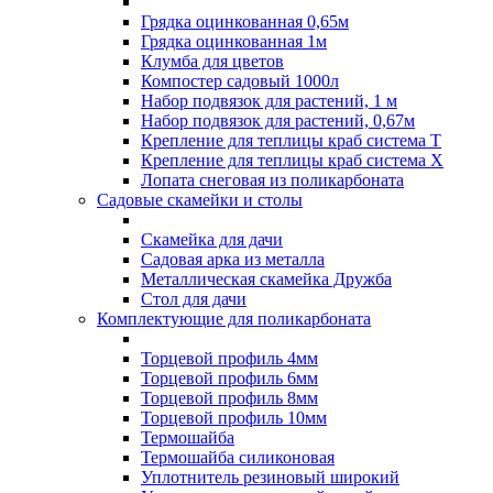
Грядка оцинкованная 0,65м
Грядка оцинкованная 1м
Клумба для цветов
Компостер садовый 1000л
Набор подвязок для растений, 1 м
Набор подвязок для растений, 0,67м
Крепление для теплицы краб система Т
Крепление для теплицы краб система Х
Лопата снеговая из поликарбоната
Садовые скамейки и столы
Скамейка для дачи
Садовая арка из металла
Металлическая скамейка Дружба
Стол для дачи
Комплектующие для поликарбоната
Торцевой профиль 4мм
Торцевой профиль 6мм
Торцевой профиль 8мм
Торцевой профиль 10мм
Термошайба
Термошайба силиконовая
Уплотнитель резиновый широкий