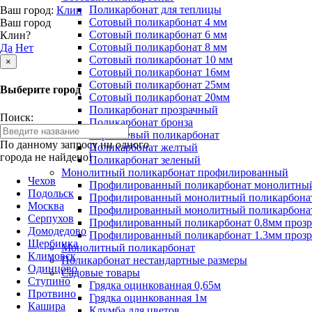
Поликарбонат для теплицы
Ваш город:
Клин
Сотовый поликарбонат 4 мм
Ваш город
Сотовый поликарбонат 6 мм
Клин?
Сотовый поликарбонат 8 мм
Да
Нет
Сотовый поликарбонат 10 мм
×
Сотовый поликарбонат 16мм
Сотовый поликарбонат 25мм
Выберите город
Сотовый поликарбонат 20мм
Поликарбонат прозрачный
Поиск:
Поликарбонат бронза
Коричневый поликарбонат
По данному запросу ни одного
Поликарбонат желтый
города не найдено!
Поликарбонат зеленый
Монолитный поликарбонат профилированный
Чехов
Профилированный поликарбонат монолитный
Подольск
Профилированный монолитный поликарбонат
Москва
Профилированный монолитный поликарбонат
Серпухов
Профилированный поликарбонат 0.8мм проз
Домодедово
Профилированный поликарбонат 1.3мм проз
Щербинка
Монолитный поликарбонат
Климовск
Поликарбонат нестандартные размеры
Одинцово
Садовые товары
Ступино
Грядка оцинкованная 0,65м
Протвино
Грядка оцинкованная 1м
Кашира
Клумба для цветов