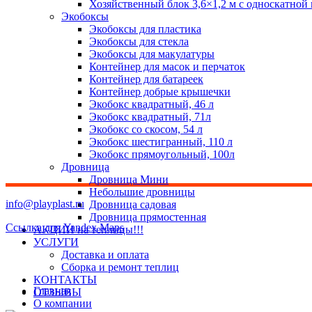
Хозяйственный блок 3,6×1,2 м с односкатной
Экобоксы
Экобоксы для пластика
Экобоксы для стекла
Экобоксы для макулатуры
Контейнер для масок и перчаток
Контейнер для батареек
Контейнер добрые крышечки
Экобокс квадратный, 46 л
Экобокс квадратный, 71л
Экобокс со скосом, 54 л
Экобокс шестигранный, 110 л
Экобокс прямоугольный, 100л
Дровница
Дровница Мини
Небольшие дровницы
info@playplast.ru
Дровница садовая
Дровница прямостенная
Ссылка для Yandex Maps
АКЦИИ на теплицы!!!
УСЛУГИ
Доставка и оплата
Сборка и ремонт теплиц
КОНТАКТЫ
Главная
ОТЗЫВЫ
О компании