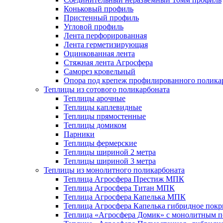
Коньковый профиль
Пристенный профиль
Угловой профиль
Лента перфорированная
Лента герметизирующая
Оцинкованная лента
Стяжная лента Агросфера
Саморез кровельный
Опора под крепеж профилированного полика
Теплицы из сотового поликарбоната
Теплицы арочные
Теплицы каплевидные
Теплицы прямостенные
Теплицы домиком
Парники
Теплицы фермерские
Теплицы шириной 2 метра
Теплицы шириной 3 метра
Теплицы из монолитного поликарбоната
Теплица Агросфера Престиж МПК
Теплица Агросфера Титан МПК
Теплица Агросфера Капелька МПК
Теплица Агросфера Капелька гибридное пок
Теплица «Агросфера Домик» с монолитным по