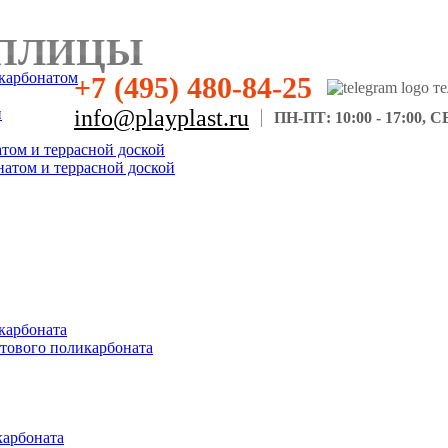
ПЛИЦЫ
карбонатом
+7 (495) 480-84-25
н
info@playplast.ru
ПН-ПТ: 10:00 - 17:00, СБ
атом и террасной доской
натом и террасной доской
карбоната
отового поликарбоната
карбоната