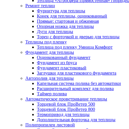
Теплица «Агросфера Прямостенная» гибридн
Ремонт теплиц
Фурнитура для теплицы
Конек для теплицы, оцинкованный
Прямые: стартовая и обжимная
Опорная ножка для теплицы
Дуги для теплицы
Торец с форточкой и дверью для теплицы
Теплицы под пленку
Теплица под пленку Умница Комфорт
Фундамент для теплицы
Оцинкованный фундамент
Фундамент из бруса
Фундамент пластиковый
Заглушки для пластикового фундамента
Автополив для теплицы
Капельная система полива без автоматики
Расширительный комплект для полива
Таймер полива
Автоматическое проветривание теплицы
Торцевой блок ПроВетер 500
Торцевой блок ПроВетер 800
Термопривод для теплицы
Дополнительная форточка для теплицы
Полипропилен листовой