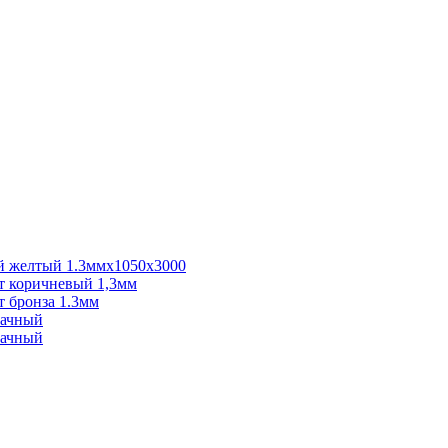
 желтый 1.3ммх1050х3000
 коричневый 1,3мм
 бронза 1.3мм
рачный
рачный