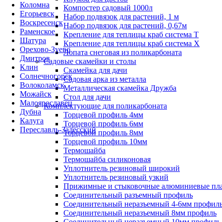
Коломна
Компостер садовый 1000л
Егорьевск
Набор подвязок для растений, 1 м
Воскресенск
Набор подвязок для растений, 0,67м
Раменское
Крепление для теплицы краб система Т
Шатура
Крепление для теплицы краб система Х
Орехово-Зуево
Лопата снеговая из поликарбоната
Дмитров
Садовые скамейки и столы
Клин
Скамейка для дачи
Солнечногорск
Садовая арка из металла
Волоколамск
Металлическая скамейка Дружба
Можайск
Стол для дачи
Малоярославец
Комплектующие для поликарбоната
Дубна
Торцевой профиль 4мм
Калуга
Торцевой профиль 6мм
Переславль-Залесский
Торцевой профиль 8мм
Торцевой профиль 10мм
Термошайба
Термошайба силиконовая
Уплотнитель резиновый широкий
Уплотнитель резиновый узкий
Прижимные и стыковочные алюминиевые пл
Соединительный разъемный профиль
Соединительный неразъемный 4-6мм профил
Соединительный неразъемный 8мм профиль
Соединительный неразъемный 10мм профиль