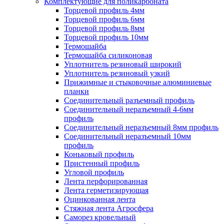
Комплектующие для поликарбоната
Торцевой профиль 4мм
Торцевой профиль 6мм
Торцевой профиль 8мм
Торцевой профиль 10мм
Термошайба
Термошайба силиконовая
Уплотнитель резиновый широкий
Уплотнитель резиновый узкий
Прижимные и стыковочные алюминиевые
планки
Соединительный разъемный профиль
Соединительный неразъемный 4-6мм
профиль
Соединительный неразъемный 8мм профиль
Соединительный неразъемный 10мм
профиль
Коньковый профиль
Пристенный профиль
Угловой профиль
Лента перфорированная
Лента герметизирующая
Оцинкованная лента
Стяжная лента Агросфера
Саморез кровельный