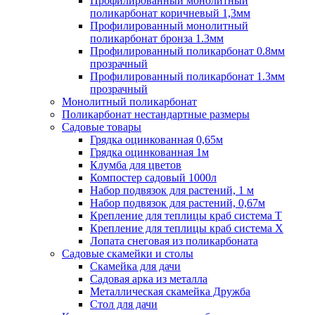
Профилированный монолитный
поликарбонат коричневый 1,3мм
Профилированный монолитный
поликарбонат бронза 1.3мм
Профилированный поликарбонат 0.8мм
прозрачный
Профилированный поликарбонат 1.3мм
прозрачный
Монолитный поликарбонат
Поликарбонат нестандартные размеры
Садовые товары
Грядка оцинкованная 0,65м
Грядка оцинкованная 1м
Клумба для цветов
Компостер садовый 1000л
Набор подвязок для растений, 1 м
Набор подвязок для растений, 0,67м
Крепление для теплицы краб система Т
Крепление для теплицы краб система Х
Лопата снеговая из поликарбоната
Садовые скамейки и столы
Скамейка для дачи
Садовая арка из металла
Металлическая скамейка Дружба
Стол для дачи