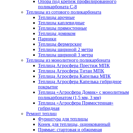
Опора под крепеж профилированного
поликарбоната С-8
Теплицы из сотового поликарбоната
Теплицы арочные
Теплицы каплевидные
Теплицы прямостенные
Теплицы домиком
Парники
Теплицы фермерские
Теплицы шириной 2 метра
Теплицы шириной 3 метра
Теплицы из монолитного поликарбоната
Теплица Агросфера Престиж МПК
Теплица Агросфера Титан МПК
Теплица Агросфера Капелька МПК
Теплица Агросфера Капелька гибридное
покрытие
Теплица «Агросфера Домик» с монолитным
поликарбонатом (1,5 мм, 3 мм)
Теплица «Агросфера Прямостенная»
гибридная
Ремонт теплиц
Фурнитура для теплицы
Конек для теплицы, оцинкованный
Прямые: стартовая и обжимная