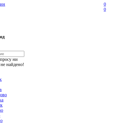
ин
0
0
од
апросу ни
 не найдено!
к
в
ово
ка
ск
во
о
но