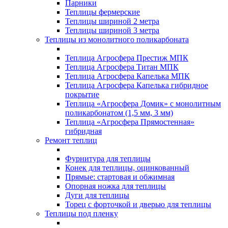
Парники
Теплицы фермерские
Теплицы шириной 2 метра
Теплицы шириной 3 метра
Теплицы из монолитного поликарбоната
Теплица Агросфера Престиж МПК
Теплица Агросфера Титан МПК
Теплица Агросфера Капелька МПК
Теплица Агросфера Капелька гибридное
покрытие
Теплица «Агросфера Домик» с монолитным
поликарбонатом (1,5 мм, 3 мм)
Теплица «Агросфера Прямостенная»
гибридная
Ремонт теплиц
Фурнитура для теплицы
Конек для теплицы, оцинкованный
Прямые: стартовая и обжимная
Опорная ножка для теплицы
Дуги для теплицы
Торец с форточкой и дверью для теплицы
Теплицы под пленку