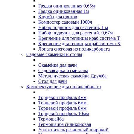
Грядка оцинкованная 0,65м
Грядка оцинкованная 1м
Клумба для цветов
Компостер садовый 1000л
Набор подвязок для растений, 1 м
Набор подвязок для растений, 0,67м
Крепление для теплицы краб система Т
Крепление для теплицы краб система Х
Лопата снеговая из поликарбоната
Садовые скамейки и столы
Скамейка для дачи
Садовая арка из металла
Металлическая скамейка Дружба
Стол для дачи
Комплектующие для поликарбоната
Торцевой профиль 4мм
Торцевой профиль 6мм
Торцевой профиль 8мм
Торцевой профиль 10мм
Термошайба
Термошайба силиконовая
Уплотнитель резиновый широкий