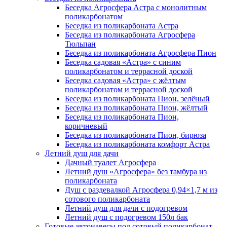
Беседка Агросфера Астра с монолитным
поликарбонатом
Беседка из поликарбоната Астра
Беседка из поликарбоната Агросфера
Тюльпан
Беседка из поликарбоната Агросфера Пион
Беседка садовая «Астра» с синим
поликарбонатом и террасной доской
Беседка садовая «Астра» с жёлтым
поликарбонатом и террасной доской
Беседка из поликарбоната Пион, зелёный
Беседка из поликарбоната Пион, жёлтый
Беседка из поликарбоната Пион,
коричневый
Беседка из поликарбоната Пион, бирюза
Беседка из поликарбоната комфорт Астра
Летний душ для дачи
Дачный туалет Агросфера
Летний душ «Агросфера» без тамбура из
поликарбоната
Душ с раздевалкой Агросфера 0,94×1,7 м из
сотового поликарбоната
Летний душ для дачи с подогревом
Летний душ с подогревом 150л бак
Готовые автонавесы под сотовый поликарбонат