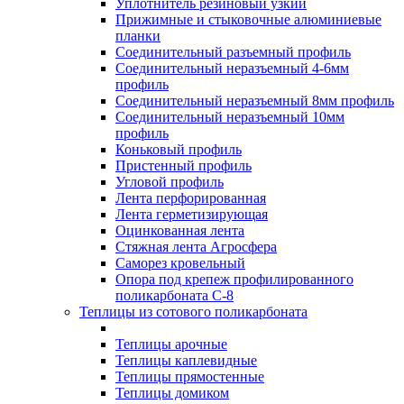
Уплотнитель резиновый узкий
Прижимные и стыковочные алюминиевые
планки
Соединительный разъемный профиль
Соединительный неразъемный 4-6мм
профиль
Соединительный неразъемный 8мм профиль
Соединительный неразъемный 10мм
профиль
Коньковый профиль
Пристенный профиль
Угловой профиль
Лента перфорированная
Лента герметизирующая
Оцинкованная лента
Стяжная лента Агросфера
Саморез кровельный
Опора под крепеж профилированного
поликарбоната С-8
Теплицы из сотового поликарбоната
Теплицы арочные
Теплицы каплевидные
Теплицы прямостенные
Теплицы домиком