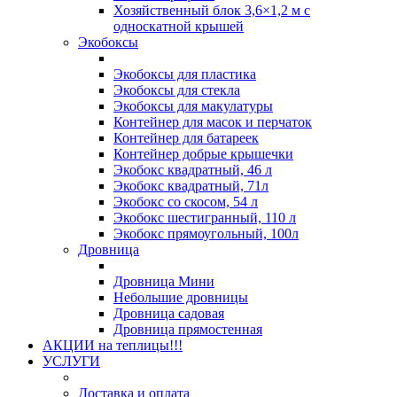
Хозяйственный блок 3,6×1,2 м с
односкатной крышей
Экобоксы
Экобоксы для пластика
Экобоксы для стекла
Экобоксы для макулатуры
Контейнер для масок и перчаток
Контейнер для батареек
Контейнер добрые крышечки
Экобокс квадратный, 46 л
Экобокс квадратный, 71л
Экобокс со скосом, 54 л
Экобокс шестигранный, 110 л
Экобокс прямоугольный, 100л
Дровница
Дровница Мини
Небольшие дровницы
Дровница садовая
Дровница прямостенная
АКЦИИ на теплицы!!!
УСЛУГИ
Доставка и оплата