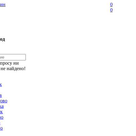
ин
0
0
од
апросу ни
 не найдено!
к
в
ово
ка
ск
во
о
но