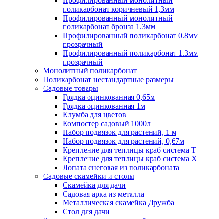
Профилированный монолитный
поликарбонат коричневый 1,3мм
Профилированный монолитный
поликарбонат бронза 1.3мм
Профилированный поликарбонат 0.8мм
прозрачный
Профилированный поликарбонат 1.3мм
прозрачный
Монолитный поликарбонат
Поликарбонат нестандартные размеры
Садовые товары
Грядка оцинкованная 0,65м
Грядка оцинкованная 1м
Клумба для цветов
Компостер садовый 1000л
Набор подвязок для растений, 1 м
Набор подвязок для растений, 0,67м
Крепление для теплицы краб система Т
Крепление для теплицы краб система Х
Лопата снеговая из поликарбоната
Садовые скамейки и столы
Скамейка для дачи
Садовая арка из металла
Металлическая скамейка Дружба
Стол для дачи