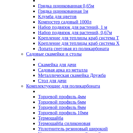
Грядка оцинкованная 0,65м
Грядка оцинкованная 1м
Клумба для цветов
Компостер садовый 1000л
Набор подвязок для растений, 1 м
Набор подвязок для растений, 0,67м
Крепление для теплицы краб система Т
Крепление для теплицы краб система Х
Лопата снеговая из поликарбоната
Садовые скамейки и столы
Скамейка для дачи
Садовая арка из металла
Металлическая скамейка Дружба
Стол для дачи
Комплектующие для поликарбоната
Торцевой профиль 4мм
Торцевой профиль 6мм
Торцевой профиль 8мм
Торцевой профиль 10мм
Термошайба
Термошайба силиконовая
Уплотнитель резиновый широкий