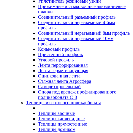
Уплотнитель резиновый узкий
Прижимные и стыковочные алюминиевые
планки
Соединительный разъемный профиль
Соединительный неразъемный 4-6мм
профиль
Соединительный неразъемный 8мм профиль
Соединительный неразъемный 10мм
профиль
Коньковый профиль
Пристенный профиль
Угловой профиль
Лента перфорированная
Лента герметизирующая
Оцинкованная лента
Стяжная лента Агросфера
Саморез кровельный
Опора под крепеж профилированного
поликарбоната С-8
Теплицы из сотового поликарбоната
Теплицы арочные
Теплицы каплевидные
Теплицы прямостенные
Теплицы домиком