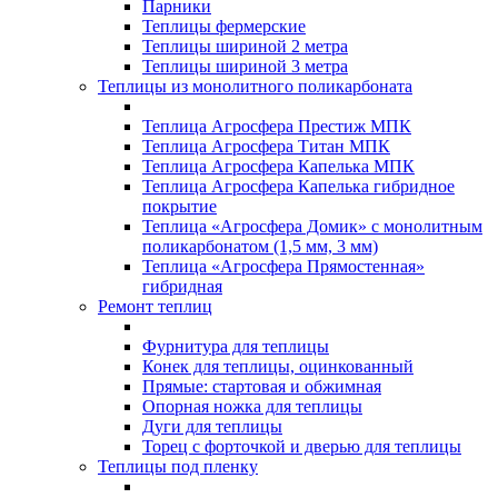
Парники
Теплицы фермерские
Теплицы шириной 2 метра
Теплицы шириной 3 метра
Теплицы из монолитного поликарбоната
Теплица Агросфера Престиж МПК
Теплица Агросфера Титан МПК
Теплица Агросфера Капелька МПК
Теплица Агросфера Капелька гибридное
покрытие
Теплица «Агросфера Домик» с монолитным
поликарбонатом (1,5 мм, 3 мм)
Теплица «Агросфера Прямостенная»
гибридная
Ремонт теплиц
Фурнитура для теплицы
Конек для теплицы, оцинкованный
Прямые: стартовая и обжимная
Опорная ножка для теплицы
Дуги для теплицы
Торец с форточкой и дверью для теплицы
Теплицы под пленку