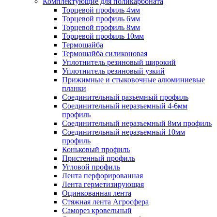
Комплектующие для поликарбоната
Торцевой профиль 4мм
Торцевой профиль 6мм
Торцевой профиль 8мм
Торцевой профиль 10мм
Термошайба
Термошайба силиконовая
Уплотнитель резиновый широкий
Уплотнитель резиновый узкий
Прижимные и стыковочные алюминиевые
планки
Соединительный разъемный профиль
Соединительный неразъемный 4-6мм
профиль
Соединительный неразъемный 8мм профиль
Соединительный неразъемный 10мм
профиль
Коньковый профиль
Пристенный профиль
Угловой профиль
Лента перфорированная
Лента герметизирующая
Оцинкованная лента
Стяжная лента Агросфера
Саморез кровельный