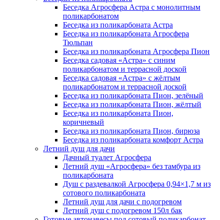
Беседка Агросфера Астра с монолитным
поликарбонатом
Беседка из поликарбоната Астра
Беседка из поликарбоната Агросфера
Тюльпан
Беседка из поликарбоната Агросфера Пион
Беседка садовая «Астра» с синим
поликарбонатом и террасной доской
Беседка садовая «Астра» с жёлтым
поликарбонатом и террасной доской
Беседка из поликарбоната Пион, зелёный
Беседка из поликарбоната Пион, жёлтый
Беседка из поликарбоната Пион,
коричневый
Беседка из поликарбоната Пион, бирюза
Беседка из поликарбоната комфорт Астра
Летний душ для дачи
Дачный туалет Агросфера
Летний душ «Агросфера» без тамбура из
поликарбоната
Душ с раздевалкой Агросфера 0,94×1,7 м из
сотового поликарбоната
Летний душ для дачи с подогревом
Летний душ с подогревом 150л бак
Готовые автонавесы под сотовый поликарбонат