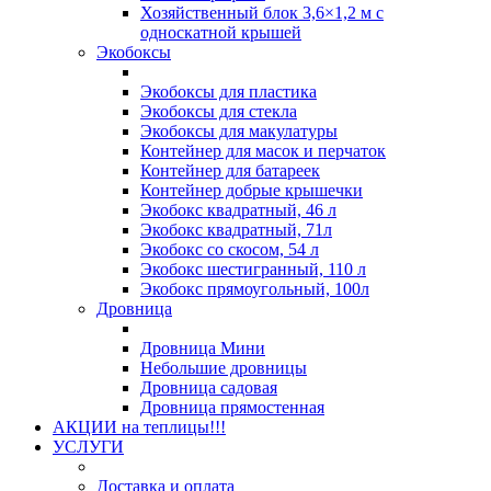
Хозяйственный блок 3,6×1,2 м с
односкатной крышей
Экобоксы
Экобоксы для пластика
Экобоксы для стекла
Экобоксы для макулатуры
Контейнер для масок и перчаток
Контейнер для батареек
Контейнер добрые крышечки
Экобокс квадратный, 46 л
Экобокс квадратный, 71л
Экобокс со скосом, 54 л
Экобокс шестигранный, 110 л
Экобокс прямоугольный, 100л
Дровница
Дровница Мини
Небольшие дровницы
Дровница садовая
Дровница прямостенная
АКЦИИ на теплицы!!!
УСЛУГИ
Доставка и оплата