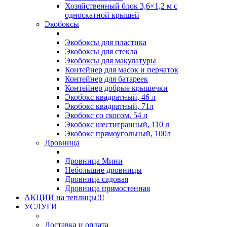
Хозяйственный блок 3,6×1,2 м с
односкатной крышей
Экобоксы
Экобоксы для пластика
Экобоксы для стекла
Экобоксы для макулатуры
Контейнер для масок и перчаток
Контейнер для батареек
Контейнер добрые крышечки
Экобокс квадратный, 46 л
Экобокс квадратный, 71л
Экобокс со скосом, 54 л
Экобокс шестигранный, 110 л
Экобокс прямоугольный, 100л
Дровница
Дровница Мини
Небольшие дровницы
Дровница садовая
Дровница прямостенная
АКЦИИ на теплицы!!!
УСЛУГИ
Доставка и оплата