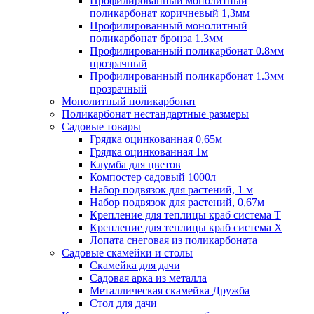
Профилированный монолитный
поликарбонат коричневый 1,3мм
Профилированный монолитный
поликарбонат бронза 1.3мм
Профилированный поликарбонат 0.8мм
прозрачный
Профилированный поликарбонат 1.3мм
прозрачный
Монолитный поликарбонат
Поликарбонат нестандартные размеры
Садовые товары
Грядка оцинкованная 0,65м
Грядка оцинкованная 1м
Клумба для цветов
Компостер садовый 1000л
Набор подвязок для растений, 1 м
Набор подвязок для растений, 0,67м
Крепление для теплицы краб система Т
Крепление для теплицы краб система Х
Лопата снеговая из поликарбоната
Садовые скамейки и столы
Скамейка для дачи
Садовая арка из металла
Металлическая скамейка Дружба
Стол для дачи