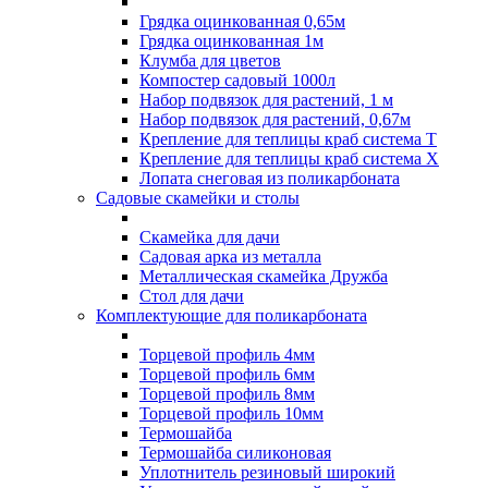
Грядка оцинкованная 0,65м
Грядка оцинкованная 1м
Клумба для цветов
Компостер садовый 1000л
Набор подвязок для растений, 1 м
Набор подвязок для растений, 0,67м
Крепление для теплицы краб система Т
Крепление для теплицы краб система Х
Лопата снеговая из поликарбоната
Садовые скамейки и столы
Скамейка для дачи
Садовая арка из металла
Металлическая скамейка Дружба
Стол для дачи
Комплектующие для поликарбоната
Торцевой профиль 4мм
Торцевой профиль 6мм
Торцевой профиль 8мм
Торцевой профиль 10мм
Термошайба
Термошайба силиконовая
Уплотнитель резиновый широкий