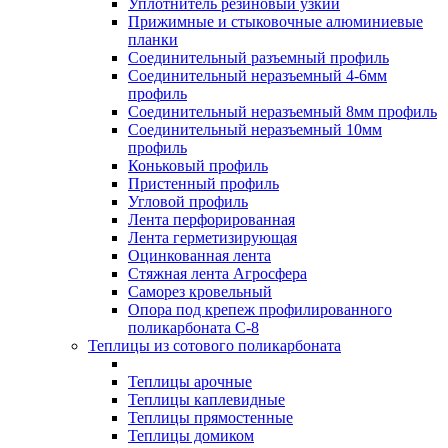
Уплотнитель резиновый узкий
Прижимные и стыковочные алюминиевые
планки
Соединительный разъемный профиль
Соединительный неразъемный 4-6мм
профиль
Соединительный неразъемный 8мм профиль
Соединительный неразъемный 10мм
профиль
Коньковый профиль
Пристенный профиль
Угловой профиль
Лента перфорированная
Лента герметизирующая
Оцинкованная лента
Стяжная лента Агросфера
Саморез кровельный
Опора под крепеж профилированного
поликарбоната С-8
Теплицы из сотового поликарбоната
Теплицы арочные
Теплицы каплевидные
Теплицы прямостенные
Теплицы домиком