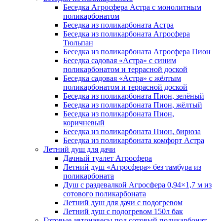
Беседка Агросфера Астра с монолитным
поликарбонатом
Беседка из поликарбоната Астра
Беседка из поликарбоната Агросфера
Тюльпан
Беседка из поликарбоната Агросфера Пион
Беседка садовая «Астра» с синим
поликарбонатом и террасной доской
Беседка садовая «Астра» с жёлтым
поликарбонатом и террасной доской
Беседка из поликарбоната Пион, зелёный
Беседка из поликарбоната Пион, жёлтый
Беседка из поликарбоната Пион,
коричневый
Беседка из поликарбоната Пион, бирюза
Беседка из поликарбоната комфорт Астра
Летний душ для дачи
Дачный туалет Агросфера
Летний душ «Агросфера» без тамбура из
поликарбоната
Душ с раздевалкой Агросфера 0,94×1,7 м из
сотового поликарбоната
Летний душ для дачи с подогревом
Летний душ с подогревом 150л бак
Готовые автонавесы под сотовый поликарбонат