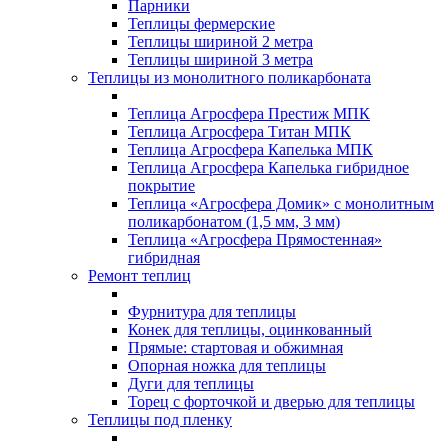
Парники
Теплицы фермерские
Теплицы шириной 2 метра
Теплицы шириной 3 метра
Теплицы из монолитного поликарбоната
Теплица Агросфера Престиж МПК
Теплица Агросфера Титан МПК
Теплица Агросфера Капелька МПК
Теплица Агросфера Капелька гибридное
покрытие
Теплица «Агросфера Домик» с монолитным
поликарбонатом (1,5 мм, 3 мм)
Теплица «Агросфера Прямостенная»
гибридная
Ремонт теплиц
Фурнитура для теплицы
Конек для теплицы, оцинкованный
Прямые: стартовая и обжимная
Опорная ножка для теплицы
Дуги для теплицы
Торец с форточкой и дверью для теплицы
Теплицы под пленку