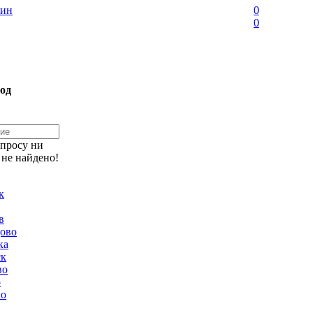
ин
0
0
од
апросу ни
 не найдено!
к
в
ово
ка
ск
во
о
но