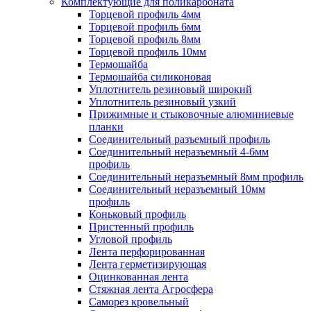
Комплектующие для поликарбоната
Торцевой профиль 4мм
Торцевой профиль 6мм
Торцевой профиль 8мм
Торцевой профиль 10мм
Термошайба
Термошайба силиконовая
Уплотнитель резиновый широкий
Уплотнитель резиновый узкий
Прижимные и стыковочные алюминиевые
планки
Соединительный разъемный профиль
Соединительный неразъемный 4-6мм
профиль
Соединительный неразъемный 8мм профиль
Соединительный неразъемный 10мм
профиль
Коньковый профиль
Пристенный профиль
Угловой профиль
Лента перфорированная
Лента герметизирующая
Оцинкованная лента
Стяжная лента Агросфера
Саморез кровельный