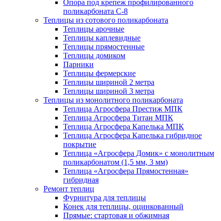
Опора под крепеж профилированного
поликарбоната С-8
Теплицы из сотового поликарбоната
Теплицы арочные
Теплицы каплевидные
Теплицы прямостенные
Теплицы домиком
Парники
Теплицы фермерские
Теплицы шириной 2 метра
Теплицы шириной 3 метра
Теплицы из монолитного поликарбоната
Теплица Агросфера Престиж МПК
Теплица Агросфера Титан МПК
Теплица Агросфера Капелька МПК
Теплица Агросфера Капелька гибридное
покрытие
Теплица «Агросфера Домик» с монолитным
поликарбонатом (1,5 мм, 3 мм)
Теплица «Агросфера Прямостенная»
гибридная
Ремонт теплиц
Фурнитура для теплицы
Конек для теплицы, оцинкованный
Прямые: стартовая и обжимная