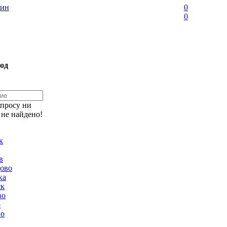
ин
0
0
од
апросу ни
 не найдено!
к
в
ово
ка
ск
во
о
но