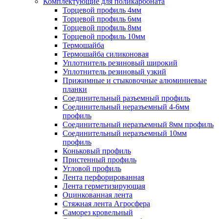
Комплектующие для поликарбоната
Торцевой профиль 4мм
Торцевой профиль 6мм
Торцевой профиль 8мм
Торцевой профиль 10мм
Термошайба
Термошайба силиконовая
Уплотнитель резиновый широкий
Уплотнитель резиновый узкий
Прижимные и стыковочные алюминиевые
планки
Соединительный разъемный профиль
Соединительный неразъемный 4-6мм
профиль
Соединительный неразъемный 8мм профиль
Соединительный неразъемный 10мм
профиль
Коньковый профиль
Пристенный профиль
Угловой профиль
Лента перфорированная
Лента герметизирующая
Оцинкованная лента
Стяжная лента Агросфера
Саморез кровельный