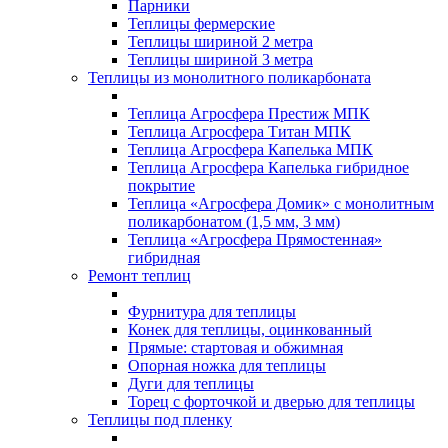
Парники
Теплицы фермерские
Теплицы шириной 2 метра
Теплицы шириной 3 метра
Теплицы из монолитного поликарбоната
Теплица Агросфера Престиж МПК
Теплица Агросфера Титан МПК
Теплица Агросфера Капелька МПК
Теплица Агросфера Капелька гибридное
покрытие
Теплица «Агросфера Домик» с монолитным
поликарбонатом (1,5 мм, 3 мм)
Теплица «Агросфера Прямостенная»
гибридная
Ремонт теплиц
Фурнитура для теплицы
Конек для теплицы, оцинкованный
Прямые: стартовая и обжимная
Опорная ножка для теплицы
Дуги для теплицы
Торец с форточкой и дверью для теплицы
Теплицы под пленку