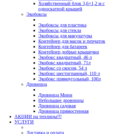
Хозяйственный блок 3,6×1,2 м с
односкатной крышей
Экобоксы
Экобоксы для пластика
Экобоксы для стекла
Экобоксы для макулатуры
Контейнер для масок и перчаток
Контейнер для батареек
Контейнер добрые крышечки
Экобокс квадратный, 46 л
Экобокс квадратный, 71л
Экобокс со скосом, 54 л
Экобокс шестигранный, 110 л
Экобокс прямоугольный, 100л
Дровница
Дровница Мини
Небольшие дровницы
Дровница садовая
Дровница прямостенная
АКЦИИ на теплицы!!!
УСЛУГИ
Доставка и оплата