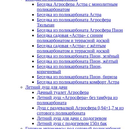
Беседка Агросфера Астра с монолитным
поликарбонатом
Беседка из поликарбоната Астра
Беседка из поликарбоната Агросфера
Тюльпан
Беседка из поликарбоната Агросфера Пион
Беседка садовая «Астра» с синим
поликарбонатом и террасной доской
Беседка садовая «Астра» с жёлтым
поликарбонатом и террасной доской
Беседка из поликарбоната Пион, зелёный
Беседка из поликарбоната Пион, жёлтый
Беседка из поликарбоната Пион,
коричневый
Беседка из поликарбоната Пион, бирюза
Беседка из поликарбоната комфорт Астра
Летний душ для дачи
Дачный туалет Агросфера
Летний душ «Агросфера» без тамбура из
поликарбоната
Душ с раздевалкой Агросфера 0,94×1,7 м из
сотового поликарбоната
Летний душ для дачи с подогревом
Летний душ с подогревом 150л бак
Готовые автонавесы под сотовый поликарбонат