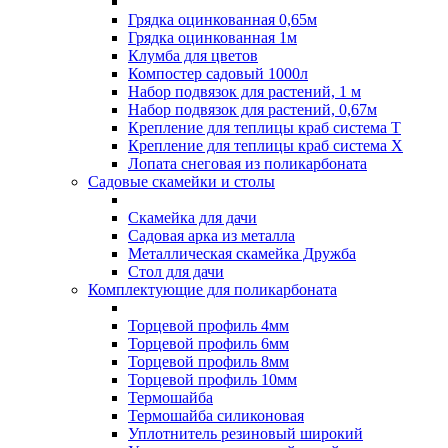
Грядка оцинкованная 0,65м
Грядка оцинкованная 1м
Клумба для цветов
Компостер садовый 1000л
Набор подвязок для растений, 1 м
Набор подвязок для растений, 0,67м
Крепление для теплицы краб система Т
Крепление для теплицы краб система Х
Лопата снеговая из поликарбоната
Садовые скамейки и столы
Скамейка для дачи
Садовая арка из металла
Металлическая скамейка Дружба
Стол для дачи
Комплектующие для поликарбоната
Торцевой профиль 4мм
Торцевой профиль 6мм
Торцевой профиль 8мм
Торцевой профиль 10мм
Термошайба
Термошайба силиконовая
Уплотнитель резиновый широкий