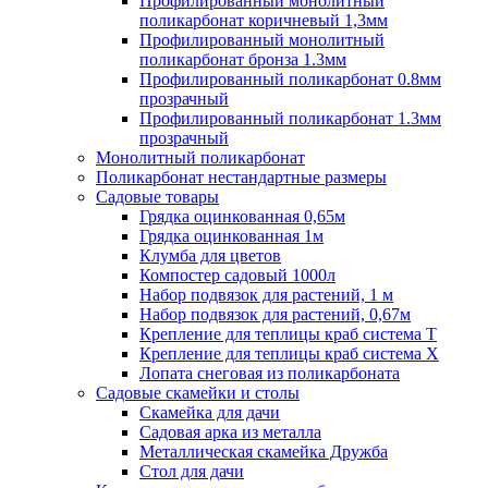
Профилированный монолитный
поликарбонат коричневый 1,3мм
Профилированный монолитный
поликарбонат бронза 1.3мм
Профилированный поликарбонат 0.8мм
прозрачный
Профилированный поликарбонат 1.3мм
прозрачный
Монолитный поликарбонат
Поликарбонат нестандартные размеры
Садовые товары
Грядка оцинкованная 0,65м
Грядка оцинкованная 1м
Клумба для цветов
Компостер садовый 1000л
Набор подвязок для растений, 1 м
Набор подвязок для растений, 0,67м
Крепление для теплицы краб система Т
Крепление для теплицы краб система Х
Лопата снеговая из поликарбоната
Садовые скамейки и столы
Скамейка для дачи
Садовая арка из металла
Металлическая скамейка Дружба
Стол для дачи