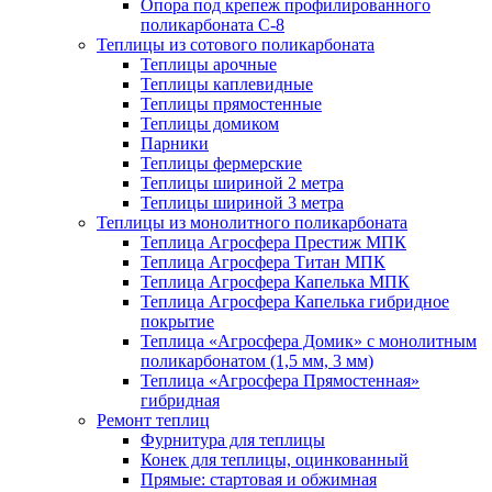
Опора под крепеж профилированного
поликарбоната С-8
Теплицы из сотового поликарбоната
Теплицы арочные
Теплицы каплевидные
Теплицы прямостенные
Теплицы домиком
Парники
Теплицы фермерские
Теплицы шириной 2 метра
Теплицы шириной 3 метра
Теплицы из монолитного поликарбоната
Теплица Агросфера Престиж МПК
Теплица Агросфера Титан МПК
Теплица Агросфера Капелька МПК
Теплица Агросфера Капелька гибридное
покрытие
Теплица «Агросфера Домик» с монолитным
поликарбонатом (1,5 мм, 3 мм)
Теплица «Агросфера Прямостенная»
гибридная
Ремонт теплиц
Фурнитура для теплицы
Конек для теплицы, оцинкованный
Прямые: стартовая и обжимная