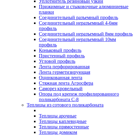
Уплотнитель резиновый узкий
Прижимные и стыковочные алюминиевые
планки
Соединительный разъемный профиль
Соединительный неразъемный 4-6мм
профиль
Соединительный неразъемный 8мм профиль
Соединительный неразъемный 10мм
профиль
Коньковый профиль
Пристенный профиль
Угловой профиль
Лента перфорированная
Лента герметизирующая
Оцинкованная лента
Стяжная лента Агросфера
Саморез кровельный
Опора под крепеж профилированного
поликарбоната С-8
Теплицы из сотового поликарбоната
Теплицы арочные
Теплицы каплевидные
Теплицы прямостенные
Теплицы домиком