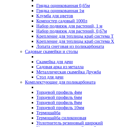
Грядка оцинкованная 0,65м
Грядка оцинкованная 1м
Клумба для цветов
Компостер садовый 1000л
Набор подвязок для растений, 1 м
Набор подвязок для растений, 0,67м
Крепление для теплицы краб система Т
Крепление для теплицы краб система Х
Лопата снеговая из поликарбоната
Садовые скамейки и столы
Скамейка для дачи
Садовая арка из металла
Металлическая скамейка Дружба
Стол для дачи
Комплектующие для поликарбоната
Торцевой профиль 4мм
Торцевой профиль 6мм
Торцевой профиль 8мм
Торцевой профиль 10мм
Термошайба
Термошайба силиконовая
Уплотнитель резиновый широкий