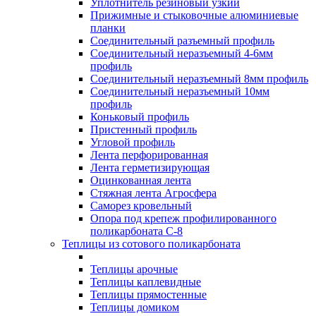
Уплотнитель резиновый узкий
Прижимные и стыковочные алюминиевые
планки
Соединительный разъемный профиль
Соединительный неразъемный 4-6мм
профиль
Соединительный неразъемный 8мм профиль
Соединительный неразъемный 10мм
профиль
Коньковый профиль
Пристенный профиль
Угловой профиль
Лента перфорированная
Лента герметизирующая
Оцинкованная лента
Стяжная лента Агросфера
Саморез кровельный
Опора под крепеж профилированного
поликарбоната С-8
Теплицы из сотового поликарбоната
Теплицы арочные
Теплицы каплевидные
Теплицы прямостенные
Теплицы домиком