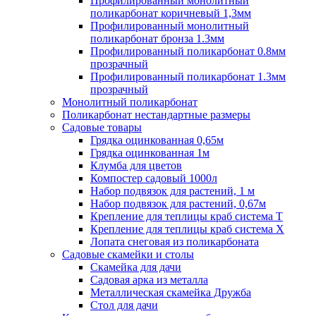
Профилированный монолитный
поликарбонат коричневый 1,3мм
Профилированный монолитный
поликарбонат бронза 1.3мм
Профилированный поликарбонат 0.8мм
прозрачный
Профилированный поликарбонат 1.3мм
прозрачный
Монолитный поликарбонат
Поликарбонат нестандартные размеры
Садовые товары
Грядка оцинкованная 0,65м
Грядка оцинкованная 1м
Клумба для цветов
Компостер садовый 1000л
Набор подвязок для растений, 1 м
Набор подвязок для растений, 0,67м
Крепление для теплицы краб система Т
Крепление для теплицы краб система Х
Лопата снеговая из поликарбоната
Садовые скамейки и столы
Скамейка для дачи
Садовая арка из металла
Металлическая скамейка Дружба
Стол для дачи