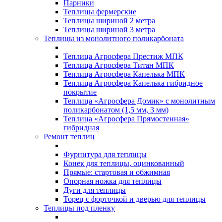
Парники
Теплицы фермерские
Теплицы шириной 2 метра
Теплицы шириной 3 метра
Теплицы из монолитного поликарбоната
Теплица Агросфера Престиж МПК
Теплица Агросфера Титан МПК
Теплица Агросфера Капелька МПК
Теплица Агросфера Капелька гибридное
покрытие
Теплица «Агросфера Домик» с монолитным
поликарбонатом (1,5 мм, 3 мм)
Теплица «Агросфера Прямостенная»
гибридная
Ремонт теплиц
Фурнитура для теплицы
Конек для теплицы, оцинкованный
Прямые: стартовая и обжимная
Опорная ножка для теплицы
Дуги для теплицы
Торец с форточкой и дверью для теплицы
Теплицы под пленку