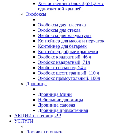
Хозяйственный блок 3,6×1,2 м с
односкатной крышей
Экобоксы
Экобоксы для пластика
Экобоксы для стекла
Экобоксы для макулатуры
Контейнер для масок и перчаток
Контейнер для батареек
Контейнер добрые крышечки
Экобокс квадратный, 46 л
Экобокс квадратный, 71л
Экобокс со скосом, 54 л
Экобокс шестигранный, 110 л
Экобокс прямоугольный, 100л
Дровница
Дровница Мини
Небольшие дровницы
Дровница садовая
Дровница прямостенная
АКЦИИ на теплицы!!!
УСЛУГИ
Доставка и оплата