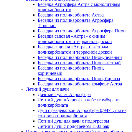
Беседка Агросфера Астра с монолитным
поликарбонатом
Беседка из поликарбоната Астра
Беседка из поликарбоната Агросфера
Тюльпан
Беседка из поликарбоната Агросфера Пион
Беседка садовая «Астра» с синим
поликарбонатом и террасной доской
Беседка садовая «Астра» с жёлтым
поликарбонатом и террасной доской
Беседка из поликарбоната Пион, зелёный
Беседка из поликарбоната Пион, жёлтый
Беседка из поликарбоната Пион,
коричневый
Беседка из поликарбоната Пион, бирюза
Беседка из поликарбоната комфорт Астра
Летний душ для дачи
Дачный туалет Агросфера
Летний душ «Агросфера» без тамбура из
поликарбоната
Душ с раздевалкой Агросфера 0,94×1,7 м из
сотового поликарбоната
Летний душ для дачи с подогревом
Летний душ с подогревом 150л бак
Готовые автонавесы под сотовый поликарбонат