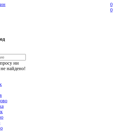
ин
0
0
од
апросу ни
 не найдено!
к
в
ово
ка
ск
во
о
но