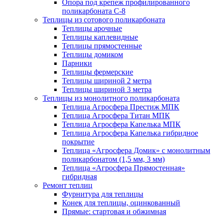
Опора под крепеж профилированного
поликарбоната С-8
Теплицы из сотового поликарбоната
Теплицы арочные
Теплицы каплевидные
Теплицы прямостенные
Теплицы домиком
Парники
Теплицы фермерские
Теплицы шириной 2 метра
Теплицы шириной 3 метра
Теплицы из монолитного поликарбоната
Теплица Агросфера Престиж МПК
Теплица Агросфера Титан МПК
Теплица Агросфера Капелька МПК
Теплица Агросфера Капелька гибридное
покрытие
Теплица «Агросфера Домик» с монолитным
поликарбонатом (1,5 мм, 3 мм)
Теплица «Агросфера Прямостенная»
гибридная
Ремонт теплиц
Фурнитура для теплицы
Конек для теплицы, оцинкованный
Прямые: стартовая и обжимная