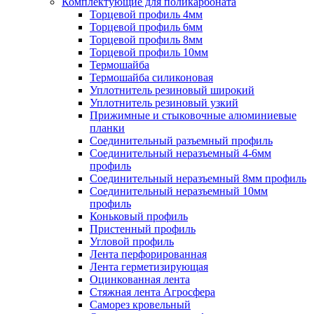
Комплектующие для поликарбоната
Торцевой профиль 4мм
Торцевой профиль 6мм
Торцевой профиль 8мм
Торцевой профиль 10мм
Термошайба
Термошайба силиконовая
Уплотнитель резиновый широкий
Уплотнитель резиновый узкий
Прижимные и стыковочные алюминиевые
планки
Соединительный разъемный профиль
Соединительный неразъемный 4-6мм
профиль
Соединительный неразъемный 8мм профиль
Соединительный неразъемный 10мм
профиль
Коньковый профиль
Пристенный профиль
Угловой профиль
Лента перфорированная
Лента герметизирующая
Оцинкованная лента
Стяжная лента Агросфера
Саморез кровельный