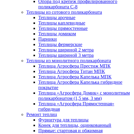
Опора под крепеж профилированного
поликарбоната С-8
Теплицы из сотового поликарбоната
Теплицы арочные
Теплицы каплевидные
Теплицы прямостенные
Теплицы домиком
Парники
Теплицы фермерские
Теплицы шириной 2 метра
Теплицы шириной 3 метра
Теплицы из монолитного поликарбоната
Теплица Агросфера Престиж МПК
Теплица Агросфера Титан МПК
Теплица Агросфера Капелька МПК
Теплица Агросфера Капелька гибридное
покрытие
Теплица «Агросфера Домик» с монолитным
поликарбонатом (1,5 мм, 3 мм)
Теплица «Агросфера Прямостенная»
гибридная
Ремонт теплиц
Фурнитура для теплицы
Конек для теплицы, оцинкованный
Прямые: стартовая и обжимная