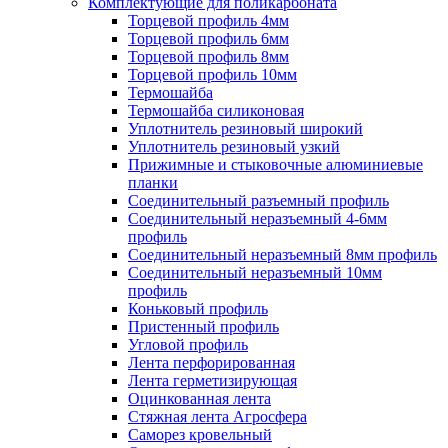
Комплектующие для поликарбоната
Торцевой профиль 4мм
Торцевой профиль 6мм
Торцевой профиль 8мм
Торцевой профиль 10мм
Термошайба
Термошайба силиконовая
Уплотнитель резиновый широкий
Уплотнитель резиновый узкий
Прижимные и стыковочные алюминиевые
планки
Соединительный разъемный профиль
Соединительный неразъемный 4-6мм
профиль
Соединительный неразъемный 8мм профиль
Соединительный неразъемный 10мм
профиль
Коньковый профиль
Пристенный профиль
Угловой профиль
Лента перфорированная
Лента герметизирующая
Оцинкованная лента
Стяжная лента Агросфера
Саморез кровельный