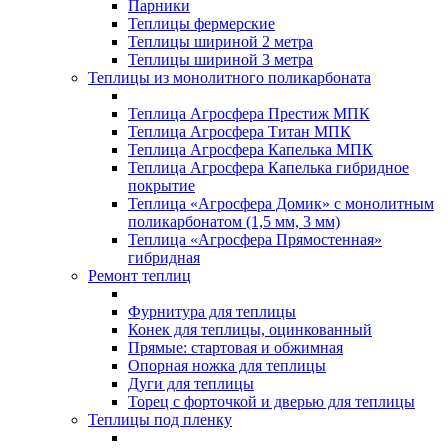
Парники
Теплицы фермерские
Теплицы шириной 2 метра
Теплицы шириной 3 метра
Теплицы из монолитного поликарбоната
Теплица Агросфера Престиж МПК
Теплица Агросфера Титан МПК
Теплица Агросфера Капелька МПК
Теплица Агросфера Капелька гибридное
покрытие
Теплица «Агросфера Домик» с монолитным
поликарбонатом (1,5 мм, 3 мм)
Теплица «Агросфера Прямостенная»
гибридная
Ремонт теплиц
Фурнитура для теплицы
Конек для теплицы, оцинкованный
Прямые: стартовая и обжимная
Опорная ножка для теплицы
Дуги для теплицы
Торец с форточкой и дверью для теплицы
Теплицы под пленку