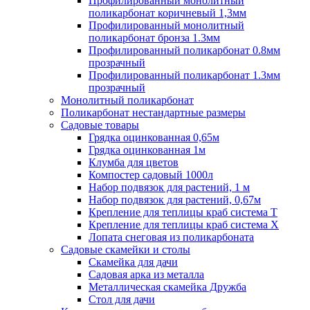
Профилированный монолитный
поликарбонат коричневый 1,3мм
Профилированный монолитный
поликарбонат бронза 1.3мм
Профилированный поликарбонат 0.8мм
прозрачный
Профилированный поликарбонат 1.3мм
прозрачный
Монолитный поликарбонат
Поликарбонат нестандартные размеры
Садовые товары
Грядка оцинкованная 0,65м
Грядка оцинкованная 1м
Клумба для цветов
Компостер садовый 1000л
Набор подвязок для растений, 1 м
Набор подвязок для растений, 0,67м
Крепление для теплицы краб система Т
Крепление для теплицы краб система Х
Лопата снеговая из поликарбоната
Садовые скамейки и столы
Скамейка для дачи
Садовая арка из металла
Металлическая скамейка Дружба
Стол для дачи