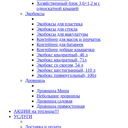
Хозяйственный блок 3,6×1,2 м с
односкатной крышей
Экобоксы
Экобоксы для пластика
Экобоксы для стекла
Экобоксы для макулатуры
Контейнер для масок и перчаток
Контейнер для батареек
Контейнер добрые крышечки
Экобокс квадратный, 46 л
Экобокс квадратный, 71л
Экобокс со скосом, 54 л
Экобокс шестигранный, 110 л
Экобокс прямоугольный, 100л
Дровница
Дровница Мини
Небольшие дровницы
Дровница садовая
Дровница прямостенная
АКЦИИ на теплицы!!!
УСЛУГИ
Доставка и оплата