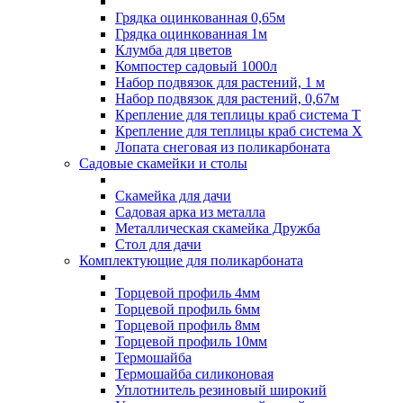
Грядка оцинкованная 0,65м
Грядка оцинкованная 1м
Клумба для цветов
Компостер садовый 1000л
Набор подвязок для растений, 1 м
Набор подвязок для растений, 0,67м
Крепление для теплицы краб система Т
Крепление для теплицы краб система Х
Лопата снеговая из поликарбоната
Садовые скамейки и столы
Скамейка для дачи
Садовая арка из металла
Металлическая скамейка Дружба
Стол для дачи
Комплектующие для поликарбоната
Торцевой профиль 4мм
Торцевой профиль 6мм
Торцевой профиль 8мм
Торцевой профиль 10мм
Термошайба
Термошайба силиконовая
Уплотнитель резиновый широкий