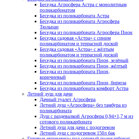
Беседка Агросфера Астра с монолитным
поликарбонатом
Беседка из поликарбоната Астра
Беседка из поликарбоната Агросфера
Тюльпан
Беседка из поликарбоната Агросфера Пион
Беседка садовая «Астра» с синим
поликарбонатом и террасной доской
Беседка садовая «Астра» с жёлтым
поликарбонатом и террасной доской
Беседка из поликарбоната Пион, зелёный
Беседка из поликарбоната Пион, жёлтый
Беседка из поликарбоната Пион,
коричневый
Беседка из поликарбоната Пион, бирюза
Беседка из поликарбоната комфорт Астра
Летний душ для дачи
Дачный туалет Агросфера
Летний душ «Агросфера» без тамбура из
поликарбоната
Душ с раздевалкой Агросфера 0,94×1,7 м из
сотового поликарбоната
Летний душ для дачи с подогревом
Летний душ с подогревом 150л бак
Готовые автонавесы под сотовый поликарбонат