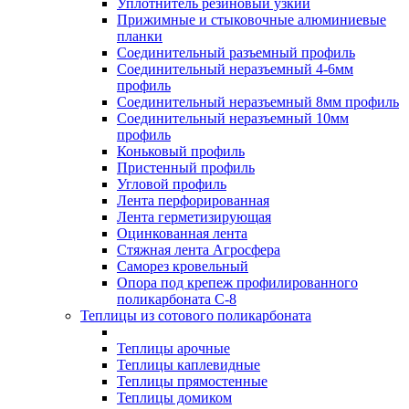
Уплотнитель резиновый узкий
Прижимные и стыковочные алюминиевые
планки
Соединительный разъемный профиль
Соединительный неразъемный 4-6мм
профиль
Соединительный неразъемный 8мм профиль
Соединительный неразъемный 10мм
профиль
Коньковый профиль
Пристенный профиль
Угловой профиль
Лента перфорированная
Лента герметизирующая
Оцинкованная лента
Стяжная лента Агросфера
Саморез кровельный
Опора под крепеж профилированного
поликарбоната С-8
Теплицы из сотового поликарбоната
Теплицы арочные
Теплицы каплевидные
Теплицы прямостенные
Теплицы домиком