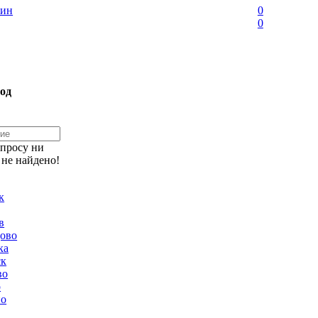
ин
0
0
од
апросу ни
 не найдено!
к
в
ово
ка
ск
во
о
но